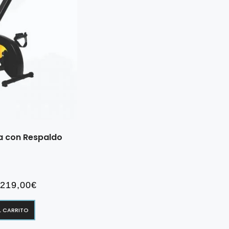
ca con Respaldo
El
El
219,00
€
precio
precio
L CARRITO
original
actual