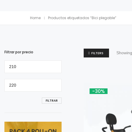
Home
Productos etiquetados “Bici plegable”
Filtrar por precio
Showing 
FILTERS
Precio
mínimo
Precio
máximo
-30%
FILTRAR