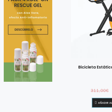
Bicicleta Estáti
311,00
€
AÑADIR A