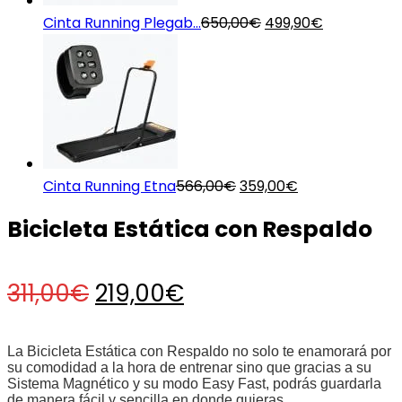
O
O
Cinta Running Plegab...
650,00
€
499,90
€
preço
preço
original
atual
era:
é:
650,00€.
499,90€.
O
O
Cinta Running Etna
566,00
€
359,00
€
preço
preço
Bicicleta Estática con Respaldo
original
atual
era:
é:
566,00€.
359,00€.
O
O
311,00
€
219,00
€
preço
preço
La Bicicleta Estática con Respaldo no solo te enamorará por
su comodidad a la hora de entrenar sino que gracias a su
Sistema Magnético y su modo Easy Fast, podrás guardarla
original
atual
de manera fácil y sencilla en donde quieras.