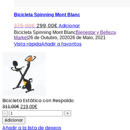
Bicicleta Spinning Mont Blanc
O
O
Adicionar
375,00
€
299,00
€
Bicicleta Spinning Mont Blanc
Bienestar y Belleza
preço
preço
Market
26 de Outubro, 2020
26 de Maio, 2021
original
atual
Vista rápida
Añadir a favoritos
era:
é:
375,00€.
299,00€.
Bicicleta Estática con Respaldo
O
O
311,00
€
219,00
€
preço
preço
Bicicleta
original
atual
Estática
Adicionar
era:
é:
con
Añadir a la lista de deseos
311,00€.
219,00€.