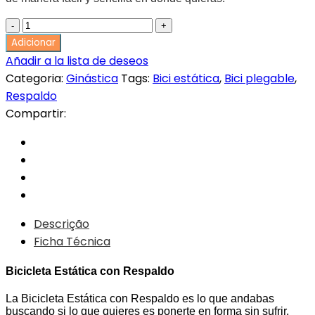
Bicicleta
era:
é:
Estática
Adicionar
con
Añadir a la lista de deseos
Respaldo
Categoria:
Ginástica
311,00€.
Tags:
219,00€.
Bici estática
,
Bici plegable
,
quantity
Respaldo
Compartir:
Descrição
Ficha Técnica
Bicicleta Estática con Respaldo
La Bicicleta Estática con Respaldo es lo que andabas
buscando si lo que quieres es ponerte en forma sin sufrir.