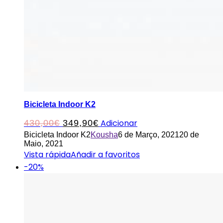
Bicicleta Indoor K2
O
O
Adicionar
430,00
€
349,90
€
Bicicleta Indoor K2
Kousha
6 de Março, 2021
20 de
preço
preço
Maio, 2021
original
atual
Vista rápida
Añadir a favoritos
-20%
era:
é:
430,00€.
349,90€.