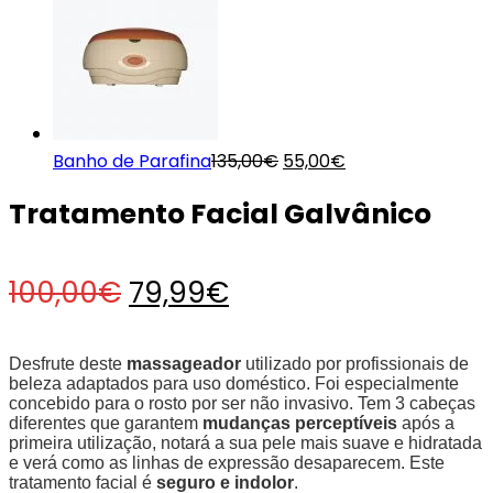
original
atual
era:
é:
120,00€.
99,95€.
O
O
Banho de Parafina
135,00
€
55,00
€
preço
preço
Tratamento Facial Galvânico
original
atual
era:
é:
135,00€.
55,00€.
O
O
100,00
€
79,99
€
preço
preço
Desfrute deste
massageador
utilizado por profissionais de
beleza adaptados para uso doméstico. Foi especialmente
concebido para o rosto por ser não invasivo. Tem 3 cabeças
original
atual
diferentes que garantem
mudanças perceptíveis
após a
primeira utilização, notará a sua pele mais suave e hidratada
e verá como as linhas de expressão desaparecem. Este
era:
é:
tratamento facial é
seguro e indolor
.