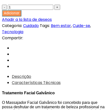
Tratamento
100,00€.
79,99€.
Facial
Adicionar
Galvânico
Añadir a la lista de deseos
quantity
Categoria:
Cuidado
Tags:
Bem estar
,
Cuide-se
,
Tecnologia
Compartir:
Descrição
Características Técnicas
Tratamento Facial Galvânico
O Massajador Facial Galvânico foi concebido para que
possa desfrutar de um tratamento de beleza profissional na