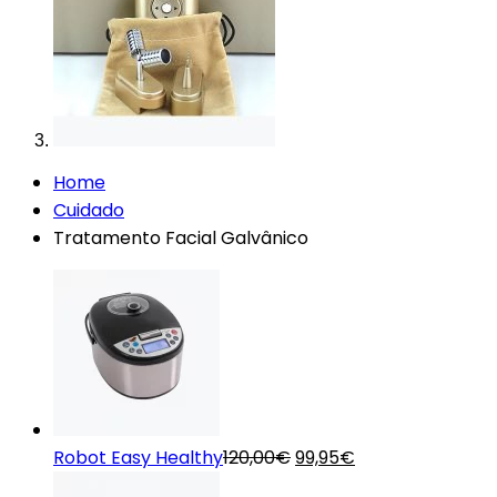
Home
Cuidado
Tratamento Facial Galvânico
O
O
Robot Easy Healthy
120,00
€
99,95
€
preço
preço