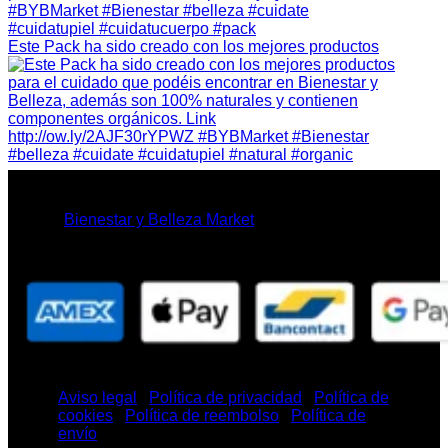
Este Pack ha sido creado con los mejores productos
© 2026
Bienestar y Belleza Market
Aviso legal
|
Política de privacidad
|
Política de
cookies
|
Política de reembolso
|
Política de
envío