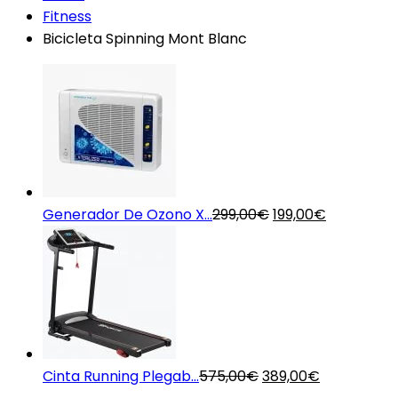
Fitness
Bicicleta Spinning Mont Blanc
El
El
Generador De Ozono X...
299,00
€
199,00
€
precio
precio
original
actual
era:
es:
299,00€.
199,00€.
El
El
Cinta Running Plegab...
575,00
€
389,00
€
precio
precio