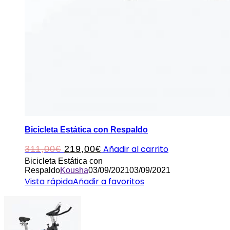
Bicicleta Estática con Respaldo
El
El
Añadir al carrito
311,00
€
219,00
€
Bicicleta Estática con
precio
precio
Respaldo
Kousha
03/09/2021
03/09/2021
original
actual
Vista rápida
Añadir a favoritos
era:
es:
311,00€.
219,00€.