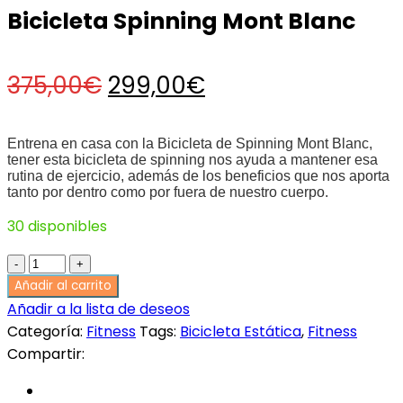
Bicicleta Spinning Mont Blanc
original
actual
era:
es:
575,00€.
389,00€.
El
El
375,00
€
299,00
€
precio
precio
Entrena en casa con la Bicicleta de Spinning Mont Blanc,
tener esta bicicleta de spinning nos ayuda a mantener esa
rutina de ejercicio, además de los beneficios que nos aporta
original
actual
tanto por dentro como por fuera de nuestro cuerpo.
30 disponibles
era:
es:
Bicicleta
Spinning
Añadir al carrito
375,00€.
299,00€.
Mont
Añadir a la lista de deseos
Blanc
Categoría:
Fitness
Tags:
Bicicleta Estática
,
Fitness
quantity
Compartir: