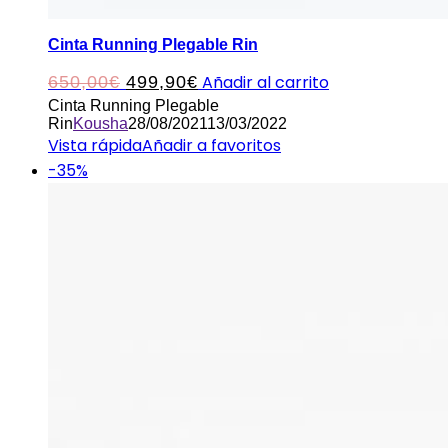
Cinta Running Plegable Rin
El
El
Añadir al carrito
650,00
€
499,90
€
Cinta Running Plegable
precio
precio
Rin
Kousha
28/08/2021
13/03/2022
original
actual
Vista rápida
Añadir a favoritos
-35%
era:
es:
650,00€.
499,90€.