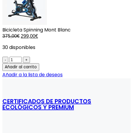
Bicicleta Spinning Mont Blanc
El
El
375,00
€
299,00
€
precio
precio
30 disponibles
original
actual
era:
es:
375,00€.
299,00€.
Bicicleta
Spinning
Añadir al carrito
Mont
Añadir a la lista de deseos
Blanc
quantity
CERTIFICADOS DE PRODUCTOS
ECOLÓGICOS Y PREMIUM