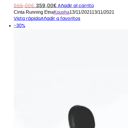
El
El
Añadir al carrito
566,00
€
359,00
€
Cinta Running Etna
Kousha
13/11/2021
13/11/2021
precio
precio
Vista rápida
Añadir a favoritos
original
actual
-30%
era:
es:
566,00€.
359,00€.