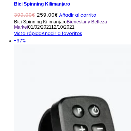
Bici Spinning Kilimanjaro
El
El
Añadir al carrito
399,00
€
259,00
€
Bici Spinning Kilimanjaro
Bienestar y Belleza
precio
precio
Market
01/02/2021
12/10/2021
original
actual
Vista rápida
Añadir a favoritos
-37%
era:
es:
399,00€.
259,00€.