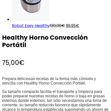
El
El
Robot Easy Healthy
120,00
€
99,95
€
precio
precio
Healthy Horno Convección
original
actual
Portátil
era:
es:
120,00€.
99,95€.
75,00
€
Prepara deliciosas recetas de la forma más cómoda y
sencilla con Healthy Horno Convección Portátil.
Su tamaño compacto facilita el transporte y limpieza para
poder preparar nuestras recetas de horno o baja en grasas
estemos donde estemos, tan sólo necesitamos una toma de
corriente, su tamaño reducido favorece que rápidamente
alcance la temperatura establecida suponiendo un ahorro de