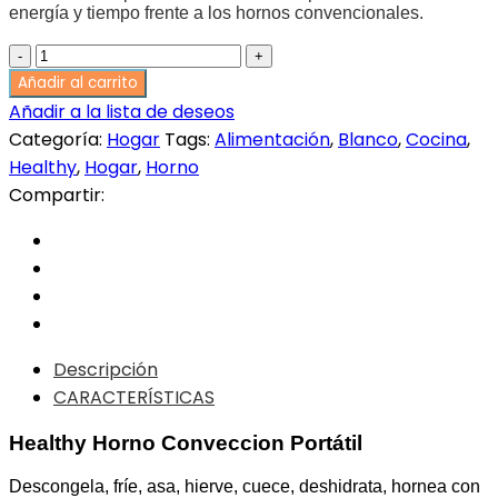
energía y tiempo frente a los hornos convencionales.
Healthy
Horno
Añadir al carrito
Convección
Añadir a la lista de deseos
Portátil
Categoría:
Hogar
Tags:
Alimentación
,
Blanco
,
Cocina
,
quantity
Healthy
,
Hogar
,
Horno
Compartir:
Descripción
CARACTERÍSTICAS
Healthy Horno Conveccion Portátil
Descongela, fríe, asa, hierve, cuece, deshidrata, hornea con