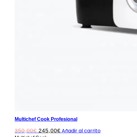
Multichef Cook Profesional
El
El
Añadir al carrito
350,00
€
245,00
€