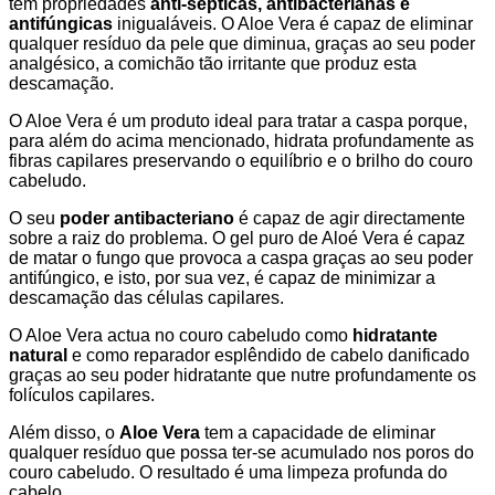
tem propriedades
anti-sépticas, antibacterianas e
antifúngicas
inigualáveis. O Aloe Vera é capaz de eliminar
qualquer resíduo da pele que diminua, graças ao seu poder
analgésico, a comichão tão irritante que produz esta
descamação.
O Aloe Vera é um produto ideal para tratar a caspa porque,
para além do acima mencionado, hidrata profundamente as
fibras capilares preservando o equilíbrio e o brilho do couro
cabeludo.
O seu
poder antibacteriano
é capaz de agir directamente
sobre a raiz do problema. O gel puro de Aloé Vera é capaz
de matar o fungo que provoca a caspa graças ao seu poder
antifúngico, e isto, por sua vez, é capaz de minimizar a
descamação das células capilares.
O Aloe Vera actua no couro cabeludo como
hidratante
natural
e como reparador esplêndido de cabelo danificado
graças ao seu poder hidratante que nutre profundamente os
folículos capilares.
Além disso, o
Aloe Vera
tem a capacidade de eliminar
qualquer resíduo que possa ter-se acumulado nos poros do
couro cabeludo. O resultado é uma limpeza profunda do
cabelo.