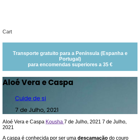
Cart
Transporte gratuito para a Península (Espanha e
Portugal)
para encomendas superiores a 35 €
Aloé Vera e Caspa
Cuide de si
7 de Julho, 2021
Aloé Vera e Caspa
Kousha
7 de Julho, 2021
7 de Julho,
2021
A caspa é conhecida por ser uma
descamação
do couro