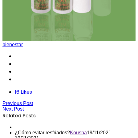
bienestar
16
Likes
Previous Post
Next Post
Related Posts
¿Cómo evitar resfriados?
Kousha
19/11/2021