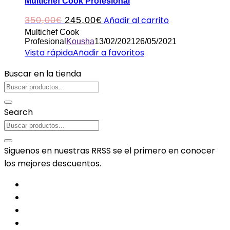
Multichef Cook Profesional
El
El
Añadir al carrito
350,00
€
245,00
€
Multichef Cook
precio
precio
Profesional
Kousha
13/02/2021
26/05/2021
original
actual
Vista rápida
Añadir a favoritos
era:
es:
Buscar en la tienda
350,00€.
245,00€.
Search
Siguenos en nuestras RRSS se el primero en conocer
los mejores descuentos.