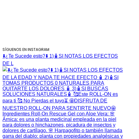
BYB MARKET
Sobre nosotros
Tienda
Tips & consejos
Contacto
SÍGUENOS EN INSTAGRAM
⬇️¿Te Sucede esto?⬇️ 1)🧴SI NOTAS LOS EFECTOS
DE L